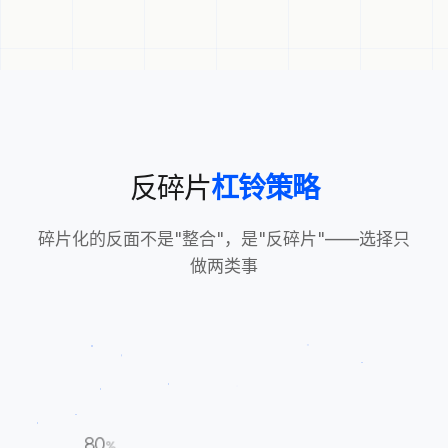
反碎片
杠铃策略
碎片化的反面不是"整合"，是"反碎片"——选择只
做两类事
80