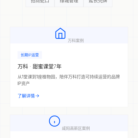
招商蛇口
绿城管理
延长壳牌
万科案例
长期IP运营
万科 · 甜蜜课堂7年
从1堂课到1座植物园，陪伴万科打造可持续运营的品牌
IP资产
了解详情
咸阳高新区案例