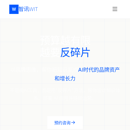
智讯WIT
W
预算越有限
越要
反碎片
以品牌思维，帮你把知识变成
AI时代的品牌资产
和增长力
不是卖AI工具，而是用"反碎片"方法，帮你设计知识体
系、部署 AI 应用并持续运营。
预约咨询