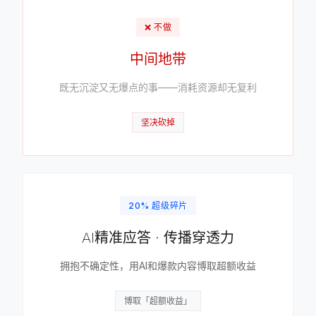
❌ 不做
中间地带
既无沉淀又无爆点的事——消耗资源却无复利
坚决砍掉
20% 超级碎片
AI精准应答 · 传播穿透力
拥抱不确定性，用AI和爆款内容博取超额收益
博取「超额收益」