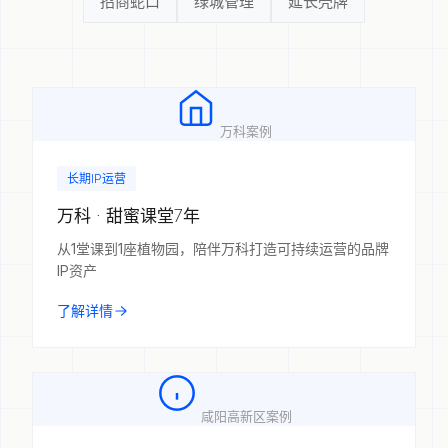
招商蛇口
绿城管理
延长壳牌
万科案例
长期IP运营
万科 · 甜蜜课堂7年
从1堂课到1座植物园，陪伴万科打造可持续运营的品牌
IP资产
了解详情
咸阳高新区案例