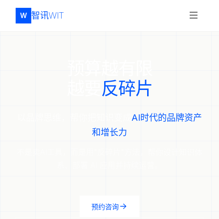
智讯WIT
W
预算越有限
越要
反碎片
以品牌思维，帮你把知识变成
AI时代的品牌资产
和增长力
不是卖AI工具，而是用"反碎片"方法，帮你设计知识体
系、部署 AI 应用并持续运营。
预约咨询