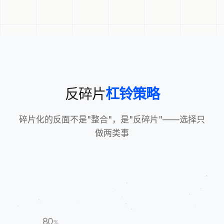
反碎片
杠铃策略
碎片化的反面不是"整合"，是"反碎片"——选择只
做两类事
80
%