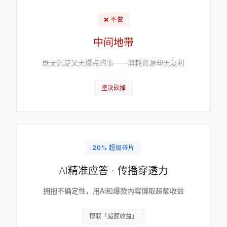
❌ 不做
中间地带
既无沉淀又无爆点的事——消耗资源却无复利
坚决砍掉
20% 超级碎片
AI精准应答 · 传播穿透力
拥抱不确定性，用AI和爆款内容博取超额收益
博取「超额收益」